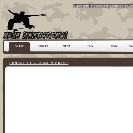
SPIELE KOSTENLOSE ONLIN
SKATE
STREET
VERT
FUN
BMX
SN
FUN
SPIELE
»
JUMP N GRIND