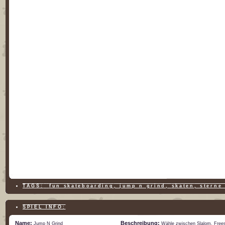
TAGS:
fun skateboarding
,
jump n grind
,
skaten
,
sterne
SPIEL INFO:
Name:
Beschreibung:
Jump N Grind
Wähle zwischen Slalom, Frees