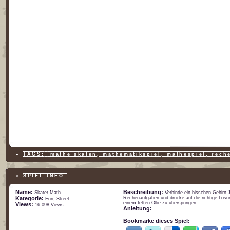
TAGS:
mathe skaten
,
mathematikspiel
,
mathespiel
,
rech
SPIEL INFO:
Name:
Beschreibung:
Skater Math
Verbinde ein bisschen Gehirn 
Kategorie:
Rechenaufgaben und drücke auf die richtige Lösu
Fun
,
Street
einem fetten Ollie zu überspringen.
Views:
16.098 Views
Anleitung:
Bookmarke dieses Spiel: